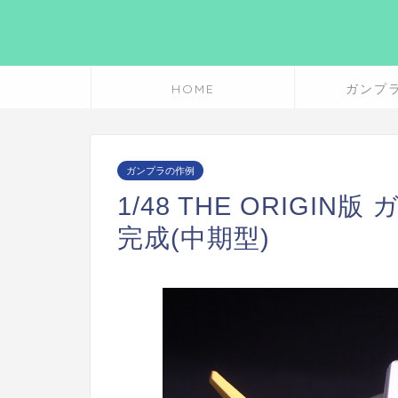
HOME
ガンプ
ガンプラの作例
1/48 THE ORIGI
完成(中期型)