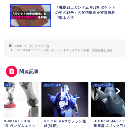
「機動戦士ガンダム 0080 ポケット
の中の戦争」の配信動画を実質無料
で観る方法
HOME
ガンプラの作例
1/48 RX-0 ユニコーンガンダム ヘッドディスプレイ塗装、完成画像と詳細
関連記事
プラの作例
ガンプラの作例
ガンプラの作例
 GAFRANガフラン完
HGUC MSM-07 Z'GOK
HG GN-001RE EXI
詳細)
量産型ズゴック完成(詳
REPAIR ガンダム