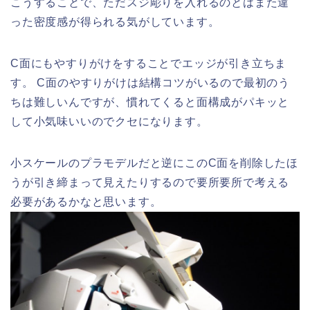
こうすることで、ただスジ彫りを入れるのとはまた違
った密度感が得られる気がしています。
C面にもやすりがけをすることでエッジが引き立ちま
す。 C面のやすりがけは結構コツがいるので最初のう
ちは難しいんですが、慣れてくると面構成がパキッと
して小気味いいのでクセになります。
小スケールのプラモデルだと逆にこのC面を削除したほ
うが引き締まって見えたりするので要所要所で考える
必要があるかなと思います。