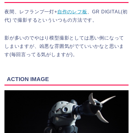
夜間、レフランプ一灯+
自作のレフ板
、GR DIGITAL(初
代) で撮影するといういつもの方法です。
影が多いのでやはり模型撮影としては悪い例になって
しまいますが、凶悪な雰囲気がでていいかなと思いま
す(毎回言ってる気がしますが)。
ACTION IMAGE